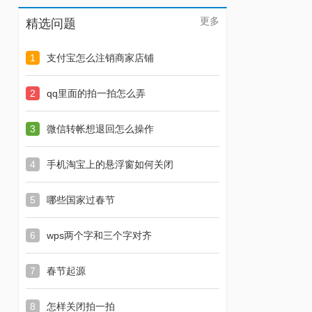
更多
精选问题
1
支付宝怎么注销商家店铺
2
qq里面的拍一拍怎么弄
3
微信转帐想退回怎么操作
4
手机淘宝上的悬浮窗如何关闭
5
哪些国家过春节
6
wps两个字和三个字对齐
7
春节起源
8
怎样关闭拍一拍