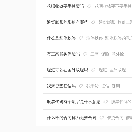
花呗收钱要手续费吗
花呗收钱要不要手续
通货膨胀的影响有哪些
通货膨胀
物价上
什么是涨停跌停
涨停跌停
涨停跌停的意
有三高能买保险吗
三高
保险
意外险
现汇可以在国外取现吗
现汇
国外取现
我来贷查征信吗
我来贷
征信
逾期
股票代码有个融字是什么意思
股票代码的
什么样的合同称为无效合同
借贷合同
借