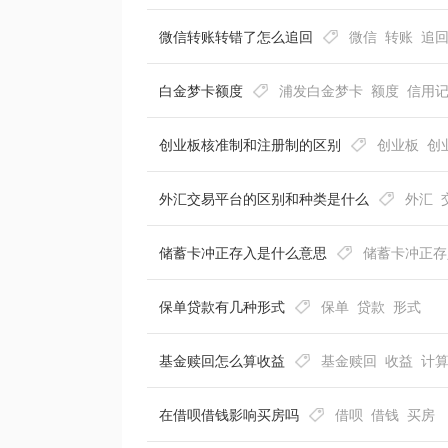
微信转账转错了怎么追回
微信
转账
追
白金梦卡额度
浦发白金梦卡
额度
信用
创业板核准制和注册制的区别
创业板
创
外汇交易平台的区别和种类是什么
外汇
储蓄卡冲正存入是什么意思
储蓄卡冲正存
保单贷款有几种形式
保单
贷款
形式
基金赎回怎么算收益
基金赎回
收益
计
在借呗借钱影响买房吗
借呗
借钱
买房