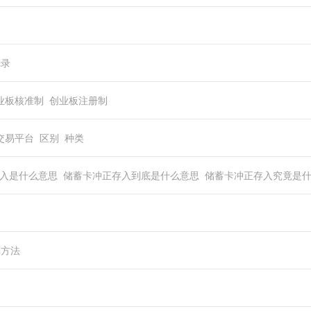
回
记录
业板核准制
创业板注册制
交易平台
区别
种类
入是什么意思
储蓄卡冲正存入到底是什么意思
储蓄卡冲正存入究竟是
算方法