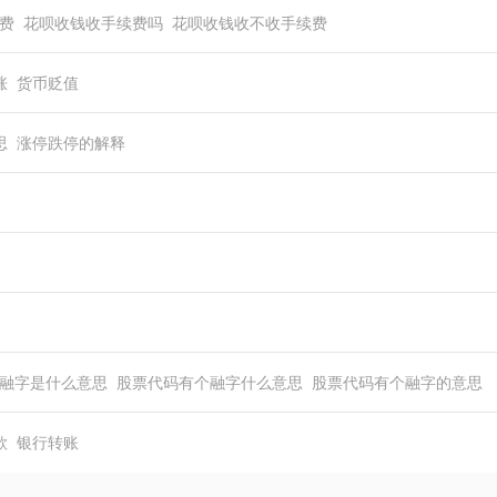
费
花呗收钱收手续费吗
花呗收钱收不收手续费
涨
货币贬值
思
涨停跌停的解释
融字是什么意思
股票代码有个融字什么意思
股票代码有个融字的意思
款
银行转账